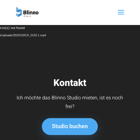
Video-
rce(s) not found
Player
tent/uploads/2023/10/DJI_0132-1.mp4
Kontakt
Ich möchte das Blinno Studio mieten, ist es noch
frei?
Studio buchen